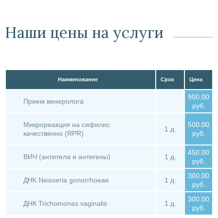
Наши цены на услуги
Наименование
Срок
Цена
900.00
Прием венеролога
руб.
Микрореакция на сифилис
500.00
1 д.
качественно (RPR)
руб.
450.00
ВИЧ (антитела и антигены)
1 д.
руб.
300.00
ДНК Neisseria gonorrhoeae
1 д.
руб.
300.00
ДНК Trichomonas vaginalis
1 д.
руб.