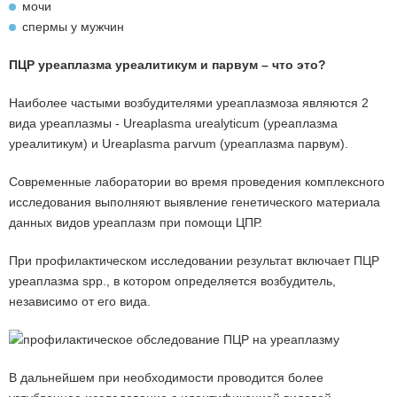
мочи
спермы у мужчин
ПЦР уреаплазма уреалитикум и парвум – что это?
Наиболее частыми возбудителями уреаплазмоза являются 2
вида уреаплазмы - Ureaplasma urealyticum (уреаплазма
уреалитикум) и Ureaplasma parvum (уреаплазма парвум).
Современные лаборатории во время проведения комплексного
исследования выполняют выявление генетического материала
данных видов уреаплазм при помощи ЦПР.
При профилактическом исследовании результат включает ПЦР
уреаплазма spp., в котором определяется возбудитель,
независимо от его вида.
В дальнейшем при необходимости проводится более