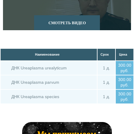
5 Анализ ПЦР на уреаплазму
Наименование
Срок
Цена
300.00
ДНК Ureaplasma urealyticum
1 д.
руб.
300.00
ДНК Ureaplasma parvum
1 д.
руб.
300.00
ДНК Ureaplasma species
1 д.
руб.