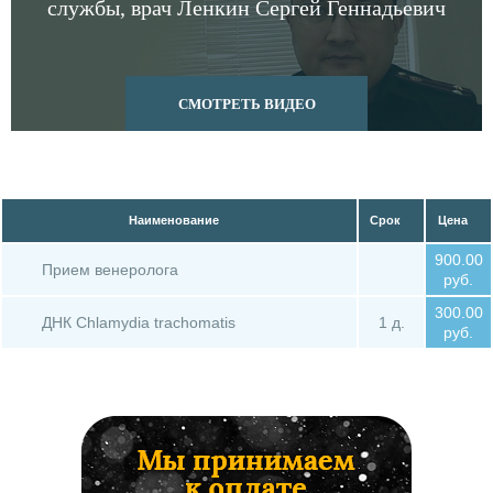
службы, врач Ленкин Сергей Геннадьевич
Болезнь хламидиоз
Наименование
Срок
Цена
900.00
Прием венеролога
руб.
300.00
ДНК Chlamydia trachomatis
1 д.
руб.