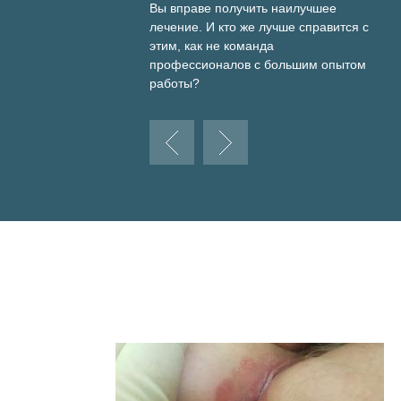
Вы вправе получить наилучшее
институте.
лечение. И кто же лучше справится с
В 2016-2017 гг. прошла курсы повышения квалиф
этим, как не команда
специальности "Акушерство и
профессионалов с большим опытом
работы?
цкая
ЧИТАТЬ ДАЛЕЕ
шер-