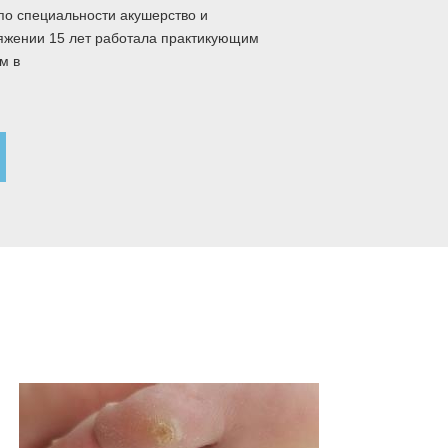
по специальности акушерство и
тяжении 15 лет работала практикующим
м в
Ленкин Сергей
Геннадьевич
Врач дерматовенеролог,
уролог
Руководитель клиники,
к.м.н.