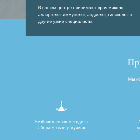
В нашем центре принимают врач миколог,
аллерголог-иммунолог, андролог, гинеколог и
другие узкие специалисты.
Пр
Мы ис
Безболезненная методика
забора мазков у мужчин
м