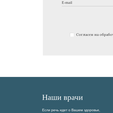
E-mail
*
Согласен на обрабо
Политика конфиденциальн
Окончила в 1991 г. Ярославский государственны
Наши врачи
институт, специальность "Лечебное дело".
С 1991 г. по1993 г. обучалась в интернатуре по с
Если речь идет о Вашем здоровье,
"Гинекология" в Ярославском государственном м