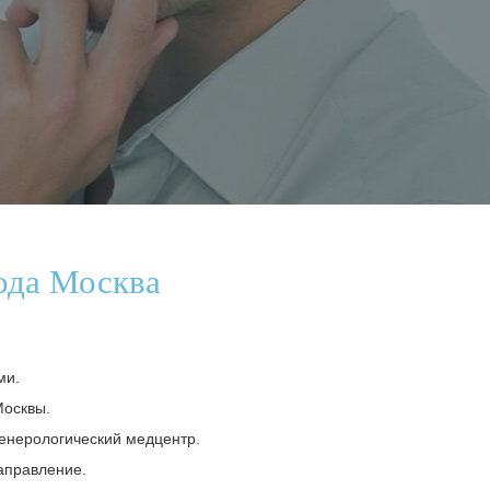
ода Москва
ми.
Москвы.
венерологический медцентр.
аправление.