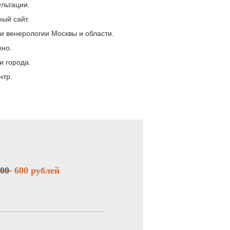
ультации.
ый сайт.
и венерологии Москвы и области.
жно.
 города.
нтр.
00
600 рублей