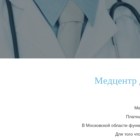
Медцентр 
Ме
Платны
В Московской области функ
Для того ч