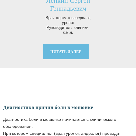
Ленкин Сергей
ч
Геннадьевич
Врач дерматовенеролог,
уролог
Руководитель клиники,
к.м.н.
ЧИТАТЬ ДАЛЕЕ
Диагностика причин боли в мошонке
Диагностика боли в мошонке начинается с клинического
обследования.
При котором специалист (врач уролог, андролог) проводит