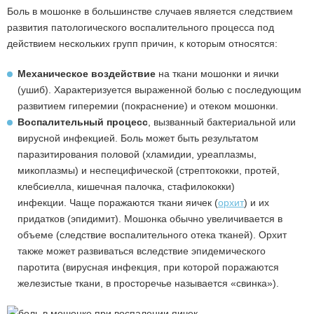
Боль в мошонке в большинстве случаев является следствием
развития патологического воспалительного процесса под
действием нескольких групп причин, к которым относятся:
Механическое воздействие
на ткани мошонки и яички
(ушиб). Характеризуется выраженной болью с последующим
развитием гиперемии (покраснение) и отеком мошонки.
Воспалительный процесс
, вызванный бактериальной или
вирусной инфекцией. Боль может быть результатом
паразитирования половой (хламидии, уреаплазмы,
микоплазмы) и неспецифической (стрептококки, протей,
клебсиелла, кишечная палочка, стафилококки)
инфекции. Чаще поражаются ткани яичек (
орхит
) и их
придатков (эпидимит). Мошонка обычно увеличивается в
объеме (следствие воспалительного отека тканей). Орхит
также может развиваться вследствие эпидемического
паротита (вирусная инфекция, при которой поражаются
железистые ткани, в просторечье называется «свинка»).