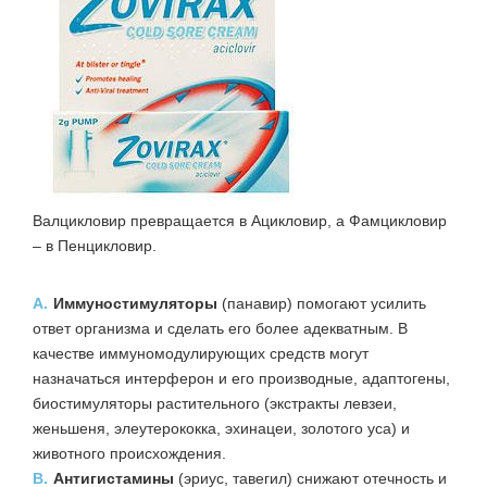
Валцикловир превращается в Ацикловир, а Фамцикловир
– в Пенцикловир.
A.
Иммуностимуляторы
(панавир) помогают усилить
ответ организма и сделать его более адекватным. В
качестве иммуномодулирующих средств могут
назначаться интерферон и его производные, адаптогены,
биостимуляторы растительного (экстракты левзеи,
женьшеня, элеутерококка, эхинацеи, золотого уса) и
животного происхождения.
B.
Антигистамины
(эриус, тавегил) снижают отечность и