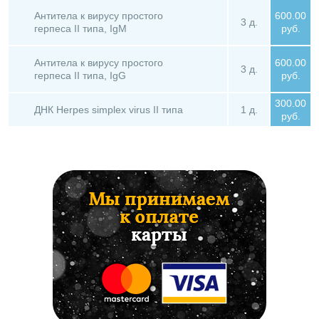
Антитела к вирусу простого
600.00
3 д.
герпеса II типа, IgM
руб.
Антитела к вирусу простого
600.00
3 д.
герпеса II типа, IgG
руб.
300.00
ДНК Herpes simplex virus II типа
1 д.
руб.