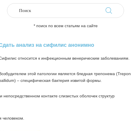
* поиск по всем статьям на сайте
Сдать анализ на сифилис анонимно
Сифилис относится к инфекционным венерическим заболеваниям.
Возбудителем этой патологии является бледная трепонема (Trepo
pallidum) – специфическая бактерия извитой формы.
 непосредственном контакте слизистых оболочек структур
м человеком.