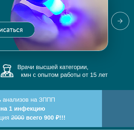
Фо
ма
исаться
и 
Врачи высшей категории,
кмн с опытом работы от 15 лет
ь анализов на ЗППП
 на 1 инфекцию
ация
2000
всего 900 ₽!!!