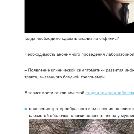
Когда необходимо сдавать анализ на сифилис?
Необходимость анонимного проведения лабораторной д
– Появление клинической симптоматики развития инфе
тракта, вызванного бледной трепонемой.
В зависимости от клинической
стадии течения заболев
появление кратерообразного изъязвления на слизис
слизистой оболочке головки полового члена у мужчи