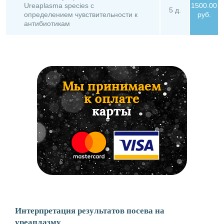
Ureaplasma species с
1500.00
5 д.
определением чувствительности к
руб.
антибиотикам
Интерпретация результатов посева на
уреаплазму