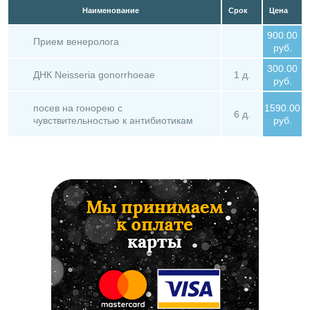
Наименование
Срок
Цена
900.00
Прием венеролога
руб.
300.00
ДНК Neisseria gonorrhoeae
1 д.
руб.
посев на гонорею с
1590.00
6 д.
чувствительностью к антибиотикам
руб.