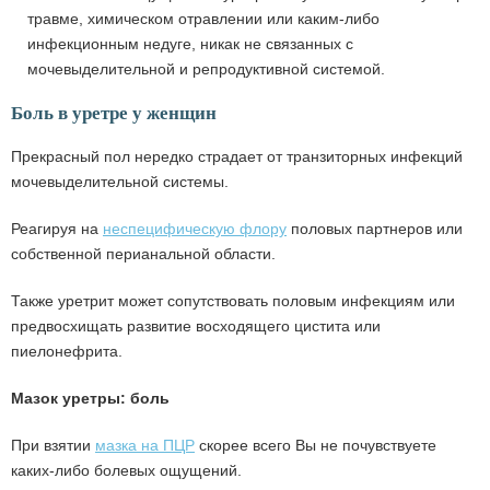
травме, химическом отравлении или каким-либо
инфекционным недуге, никак не связанных с
мочевыделительной и репродуктивной системой.
Боль в уретре у женщин
Прекрасный пол нередко страдает от транзиторных инфекций
мочевыделительной системы.
Реагируя на
неспецифическую флору
половых партнеров или
собственной перианальной области.
Также уретрит может сопутствовать половым инфекциям или
предвосхищать развитие восходящего цистита или
пиелонефрита.
Мазок уретры: боль
При взятии
мазка на ПЦР
скорее всего Вы не почувствуете
каких-либо болевых ощущений.