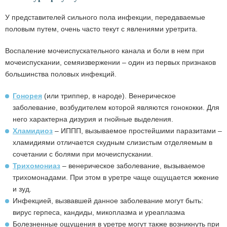
У представителей сильного пола инфекции, передаваемые
половым путем, очень часто текут с явлениями уретрита.
Воспаление мочеиспускательного канала и боли в нем при
мочеиспускании, семяизвержении – один из первых признаков
большинства половых инфекций.
Гонорея
(или триппер, в народе). Венерическое
заболевание, возбудителем которой являются гонококки. Для
него характерна дизурия и гнойные выделения.
Хламидиоз
– ИППП, вызываемое простейшими паразитами –
хламидиями отличается скудным слизистым отделяемым в
сочетании с болями при мочеиспускании.
Трихомониаз
– венерическое заболевание, вызываемое
трихомонадами. При этом в уретре чаще ощущается жжение
и зуд.
Инфекцией, вызвавшей данное заболевание могут быть:
вирус герпеса, кандиды, микоплазма и уреаплазма
Болезненные ощущения в уретре могут также возникнуть при