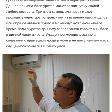
органах мочевыделительной системы образуются камни.
Данная причина боли уретре может возникнуть у людей
любого возраста. При этом камень или песок может
проходить через уретру транзитом из вышележащих отделов
или образовываться прямо в мочеиспускательном канале.
Кроме боли в уретре данному заболеванию характерны боли
в нижней части живота. Учащенное мочеиспускание в
сочетании с примесями крови в моче и ее помутнением из-за
слущенного эпителия и лейкоцитов.