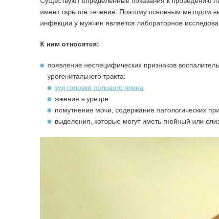
Существуют определенные показания к проведению ла
имеет скрытое течение. Поэтому основным методом в
инфекции у мужчин является лабораторное исследова
К ним относятся:
появление неспецифических признаков воспалительн
урогенитального тракта:
зуд головки полового члена
жжение в уретре
помутнение мочи, содержание патологических прим
выделения, которые могут иметь гнойный или сли