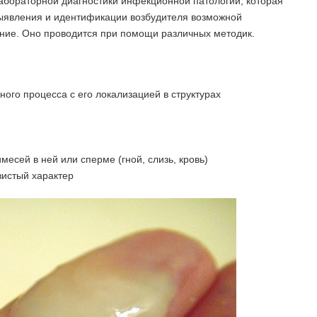
бораторной диагностики инфекционной патологии, которая
ыявления и идентификации возбудителя возможной
ние. Оно проводится при помощи различных методик.
ого процесса с его локализацией в структурах
есей в ней или сперме (гной, слизь, кровь)
зистый характер