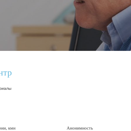
нтр
ериалы
рии, кмн
Анонимность