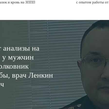
азок и кровь на ЗППП
с опытом работы от 
т анализы на
 у мужчин
олковник
бы, врач Ленкин
ич
 инфекции у мужчин