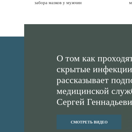
забора мазков у мужчин
м
О том как проходя
скрытые инфекции
рассказывает подп
медицинской служ
Сергей Геннадьев
11 Анализы на скрытые