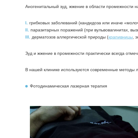
Аногенитальный зуд, жжение в области промежности н
I.
грибковых заболеваний (кандидоза или иначе «моло
II.
паразитарных поражений (при вульвовагинитах, вы
III.
дерматозов аллергической природы (
крапивницы
, 
Зуд и жжение в промежности практически всегда отме
В нашей клинике используются современные методы л
Фотодинамическая лазерная терапия