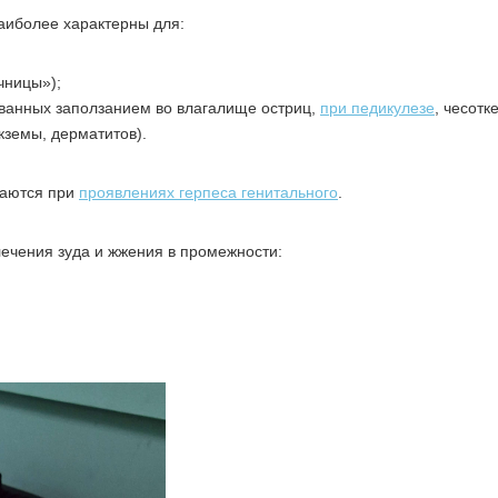
аиболее характерны для:
чницы»);
званных заползанием во влагалище остриц,
при педикулезе
, чесотке
экземы, дерматитов).
чаются при
проявлениях герпеса генитального
.
ечения зуда и жжения в промежности: