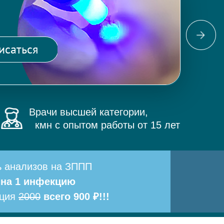
Фо
ма
исаться
и 
Врачи высшей категории,
кмн с опытом работы от 15 лет
ь анализов на ЗППП
 на 1 инфекцию
ация
2000
всего 900 ₽!!!