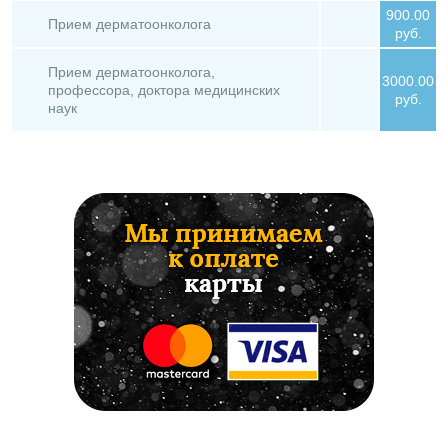
900.00
Прием дерматоонколога
руб.
Прием дерматоонколога,
3000.00
профессора, доктора медицинских
руб.
наук