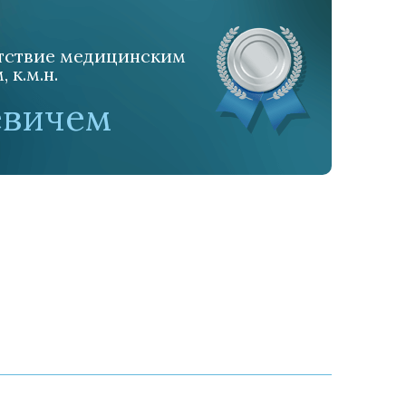
етствие медицинским
к.м.н.
евичем