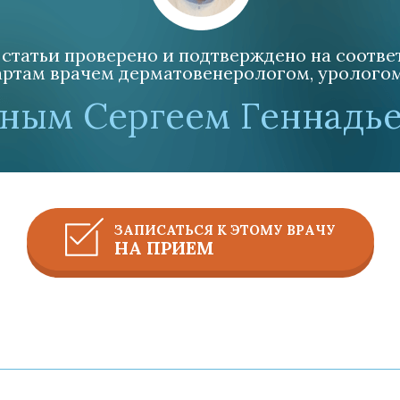
статьи проверено и подтверждено на соотв
ртам врачем дерматовенерологом, урологом, 
ным Сергеем Геннадь
ЗАПИСАТЬСЯ К ЭТОМУ ВРАЧУ
НА ПРИЕМ