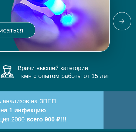
Фо
ма
исаться
и 
Врачи высшей категории,
кмн с опытом работы от 15 лет
ь анализов на ЗППП
 на 1 инфекцию
ация
2000
всего 900 ₽!!!