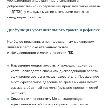
уропатогенная инфекция (часто связанная с
доброкачественной гиперплазией предстательной железы
— ДГПЖ), у молодых мужчин ключевыми являются
следующие факторы:
Дисфункция урогенитального тракта и рефлюкс
Наиболее признанным неинфекционным механизмом
является р
ефлюкс стерильного или
инфицированного мочи в протоки ПЖ
.
Нарушение сократимости:
У молодых пациентов
часто наблюдается спазм или дискоординация работы
сфинктеров уретры и мышц тазового дна. Повышенное
внутриуретральное давление во время микции может
вызывать обратный ток мочи (пузырно‑простатический
рефлюкс).
Химический простатит:
Моча, содержащая
агрессивные метаболиты (например, кристаллы