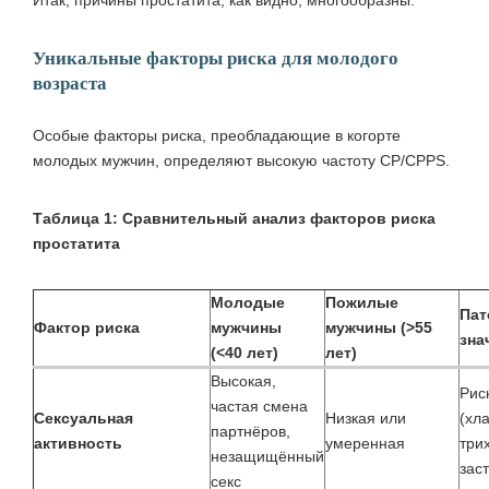
Итак, причины простатита, как видно, многообразны.
Уникальные факторы риска для молодого
возраста
Особые факторы риска, преобладающие в когорте
молодых мужчин, определяют высокую частоту CP/CPPS.
Таблица 1: Сравнительный анализ факторов риска
простатита
Молодые
Пожилые
Пат
Фактор риска
мужчины
мужчины (>55
зна
(<40 лет)
лет)
Высокая,
Рис
частая смена
Сексуальная
Низкая или
(хл
партнёров,
активность
умеренная
три
незащищённый
зас
секс