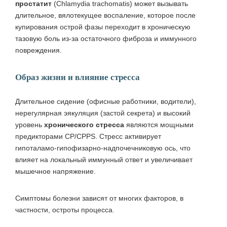
простатит
(Chlamydia trachomatis) может вызывать
длительное, вялотекущее воспаление, которое после
купирования острой фазы переходит в хроническую
тазовую боль из‑за остаточного фиброза и иммунного
повреждения.
Образ жизни и влияние стресса
Длительное сидение (офисные работники, водители),
нерегулярная эякуляция (застой секрета) и высокий
уровень
хронического стресса
являются мощными
предикторами CP/CPPS. Стресс активирует
гипоталамо‑гипофизарно‑надпочечниковую ось, что
влияет на локальный иммунный ответ и увеличивает
мышечное напряжение.
Симптомы болезни зависят от многих факторов, в
частности, остроты процесса.