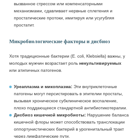
вызванное стрессом или компенсаторными
механизмами, сдавливает нервные сплетения и
простатические протоки, имитируя или усугубляя
простатит.
Микробиологические факторы и дисбиоз
Хотя традиционные бактерии (E. coli, Klebsiella) важны, у
молодых мужчин возрастает роль
некультивируемых
или атипичных патогенов.
Уреаплазма и микоплазма:
Эти внутриклеточные
патогены могут персистировать в эпителии простаты,
вызывая хроническое субклиническое воспаление,
плохо поддающееся стандартной антибиотикотерапии.
Дисбиоз кишечной микробиоты:
Нарушение баланса
кишечной флоры может способствовать транслокации
оппортунистических бактерий в урогенитальный тракт
через лимфатические пути.