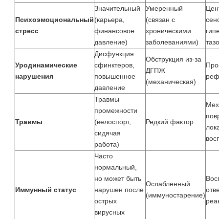
Значительный
Умеренный
Цен
Психоэмоциональный
(карьера,
(связан с
сен
стресс
финансовое
хроническими
гип
давление)
заболеваниями)
таз
Дисфункция
Обструкция из‑за
Уродинамические
сфинктеров,
Про
ДГПЖ
нарушения
повышенное
реф
(механическая)
давление
Травмы
Мех
промежности
пов
Травмы
(велоспорт,
Редкий фактор
лок
сидячая
вос
работа)
Часто
нормальный,
но может быть
Вос
Ослабленный
Иммунный статус
нарушен после
отв
(иммуностарение)
острых
реа
вирусных