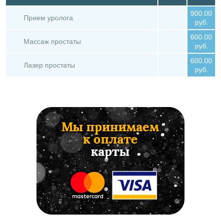
900.00
Прием уролога
руб.
600.00
Массаж простаты
руб.
600.00
Лазер простаты
руб.