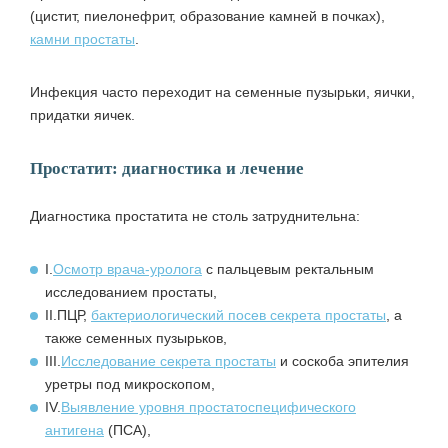
(цистит, пиелонефрит, образование камней в почках),
камни простаты
.
Инфекция часто переходит на семенные пузырьки, яички,
придатки яичек.
Простатит: диагностика и лечение
Диагностика простатита не столь затруднительна:
I.
Осмотр врача-уролога
с пальцевым ректальным
исследованием простаты,
II.
ПЦР,
бактериологический посев секрета простаты
, а
также семенных пузырьков,
III.
Исследование секрета простаты
и соскоба эпителия
уретры под микроскопом,
IV.
Выявление уровня простатоспецифического
антигена
(ПСА),