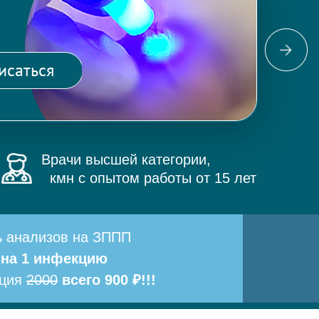
Фо
ма
исаться
и 
Врачи высшей категории,
кмн с опытом работы от 15 лет
ь анализов на ЗППП
 на 1 инфекцию
ация
2000
всего 900 ₽!!!