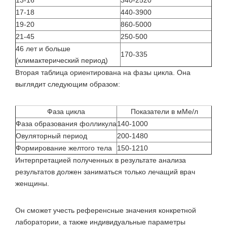
13-16
340-2520
17-18
440-3900
19-20
860-5000
21-45
250-500
46 лет и больше
170-335
(климактерический период)
Вторая таблица ориентирована на фазы цикла. Она
выглядит следующим образом:
Фаза цикла
Показатели в мМе/л
Фаза образования фолликула
140-1000
Овуляторный период
200-1480
Формирование желтого тела
150-1210
Интерпретацией полученных в результате анализа
результатов должен заниматься только лечащий врач
женщины.
Он сможет учесть референсные значения конкретной
лаборатории, а также индивидуальные параметры