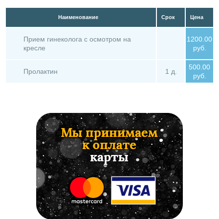
Наименование
Срок
Цена
Прием гинеколога с осмотром на
1200.00
кресле
руб.
500.00
Пролактин
1 д.
руб.