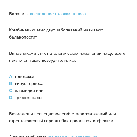
Баланит -
воспаление головки пениса
.
Комбинацию этих двух заболеваний называют
баланопостит.
Виновниками этих патологических изменений чаще всего
являются такие возбудители, как:
A.
гонококки,
B.
вирус герпеса,
C.
хламидии или
D.
трихомонады.
Возможен и неспецифический стафилококковый или
стрептококковый вариант бактериальной инфекции.
А также грибковые
кандидозные поражения
.