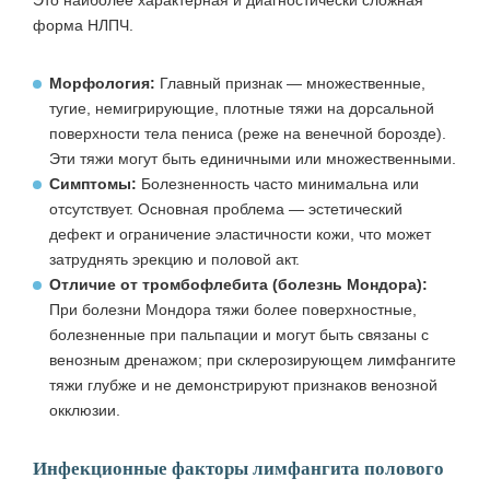
Это наиболее характерная и диагностически сложная
форма НЛПЧ.
Морфология:
Главный признак — множественные,
тугие, немигрирующие, плотные тяжи на дорсальной
поверхности тела пениса (реже на венечной борозде).
Эти тяжи могут быть единичными или множественными.
Симптомы:
Болезненность часто минимальна или
отсутствует. Основная проблема — эстетический
дефект и ограничение эластичности кожи, что может
затруднять эрекцию и половой акт.
Отличие от тромбофлебита (болезнь Мондора):
При болезни Мондора тяжи более поверхностные,
болезненные при пальпации и могут быть связаны с
венозным дренажом; при склерозирующем лимфангите
тяжи глубже и не демонстрируют признаков венозной
окклюзии.
Инфекционные факторы лимфангита полового