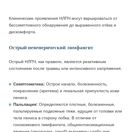
Клинические проявления НЛПЧ могут варьироваться от
бессимптомного обнаружения до выраженного отёка и
дискомфорта.
Острый невенерический лимфангит
Острый НЛПЧ, как правило, является реактивным
состоянием после травмы или интенсивного напряжения.
Симптоматика:
Острое начало, болезненность,
покраснение (эритема) и локальная припухлость кожи
пениса.
Пальпация:
Определяются плотные, болезненные,
пальпируемые подкожные тяжи, идущие от головки или
тела пениса в сторону лобка. В отличие от
гонококкового лимфангита, общеинтоксикационные
явления (лихорадка, озноб) выражены слабо или