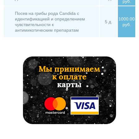
руб.
Посев на грибы рода Candida с
идентификацией и определением
1000.00
5 д.
чувствительности к
руб.
антимикотическим препаратам