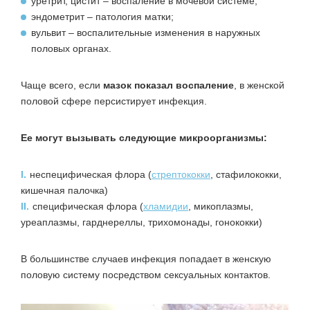
уретрит, цистит – воспаление в мочевой системе;
эндометрит – патология матки;
вульвит – воспалительные изменения в наружных
половых органах.
Чаще всего, если
мазок показал воспаление
, в женской
половой сфере персистирует инфекция.
Ее могут вызывать следующие микроорганизмы:
I.
неспецифическая флора (
стрептококки
, стафилококки,
кишечная палочка)
II.
специфическая флора (
хламидии
, микоплазмы,
уреаплазмы, гарднереллы, трихомонады, гонококки)
В большинстве случаев инфекция попадает в женскую
половую систему посредством сексуальных контактов.