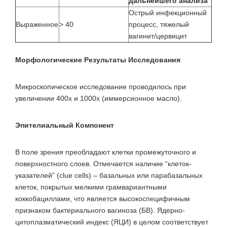
дальнейшего анализа
Острый инфекционный
Выраженное
> 40
процесс, тяжелый
вагинит/цервицит
Морфологические Результаты Исследования
Микроскопическое исследование проводилось при
увеличении 400х и 1000х (иммерсионное масло).
Эпителиальный Компонент
В поле зрения преобладают клетки промежуточного и
поверхностного слоев. Отмечается наличие “клеток-
указателей” (clue cells) – базальных или парабазальных
клеток, покрытых мелкими грамвариантными
коккобациллами, что является высокоспецифичным
признаком бактериального вагиноза (БВ). Ядерно-
цитоплазматический индекс (ЯЦИ) в целом соответствует