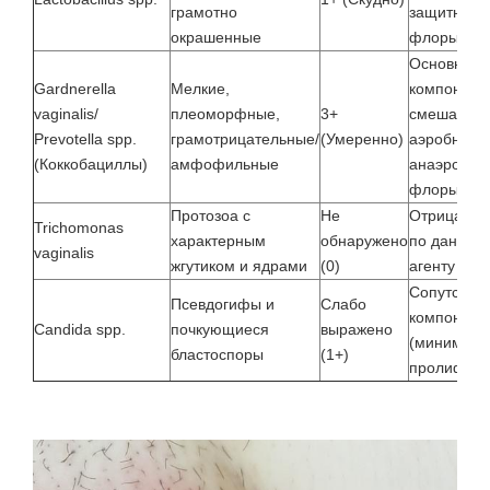
грамотно
защитной
окрашенные
флоры
Основной
Gardnerella
Мелкие,
компонент
vaginalis/
плеоморфные,
3+
смешанно
Prevotella spp.
грамотрицательные/
(Умеренно)
аэробной/
(Коккобациллы)
амфофильные
анаэробно
флоры
Протозоа с
Не
Отрицател
Trichomonas
характерным
обнаружено
по данном
vaginalis
жгутиком и ядрами
(0)
агенту
Сопутству
Псевдогифы и
Слабо
компонент
Candida spp.
почкующиеся
выражено
(минималь
бластоспоры
(1+)
пролифера