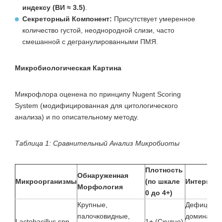
индексу (ВИ ≈ 3.5)
.
Секреторный Компонент:
Присутствует умеренное
количество густой, неоднородной слизи, часто
смешанной с дегранулированными ПМЯ.
Микробиологическая Картина
Микрофлора оценена по принципу Nugent Scoring
System (модифицированная для цитологического
анализа) и по описательному методу.
Таблица 1: Сравнительный Анализ Микробиоты
Плотность
Обнаруженная
Микроорганизмы
(по шкале
Интерпре
Морфология
0 до 4+)
Крупные,
Дефицит
палочковидные,
доминантн
Lactobacillus spp.
1+ (Скудно)