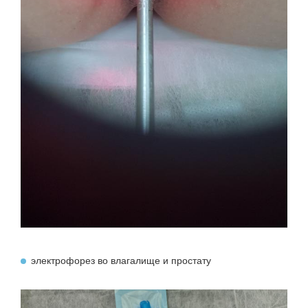
электрофорез во влагалище и простату