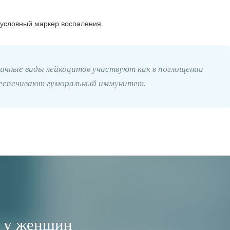
зусловный маркер воспаления.
личные виды лейкоцитов участвуют как в поглощении
беспечивают гуморальный иммунитет.
е у женщин