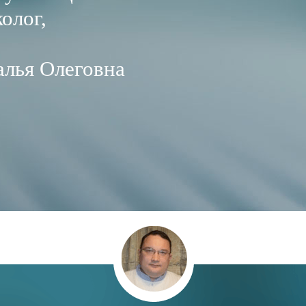
олог,
алья Олеговна