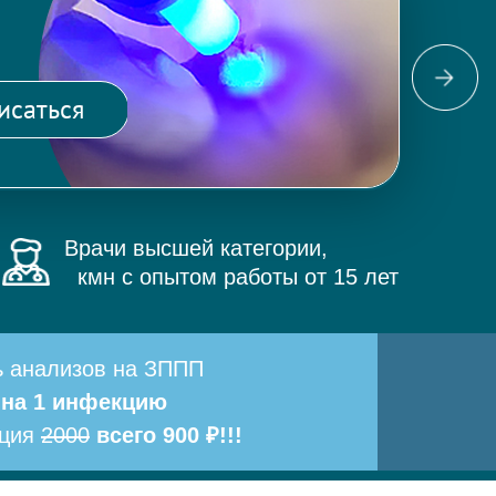
Фо
ма
исаться
и 
Врачи высшей категории,
кмн с опытом работы от 15 лет
ь анализов на ЗППП
 на 1 инфекцию
ация
2000
всего 900 ₽!!!