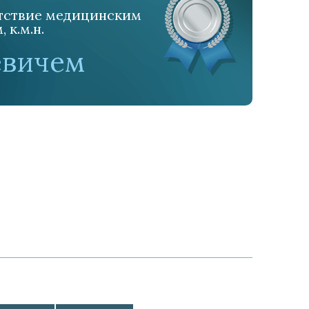
етствие медицинским
к.м.н.
евичем