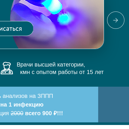
Фо
ма
исаться
и 
Врачи высшей категории,
кмн с опытом работы от 15 лет
ь анализов на ЗППП
 на 1 инфекцию
ация
2000
всего 900 ₽!!!