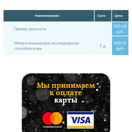
Наименование
Срок
Цена
900.00
Прием миколога
руб.
Микроскопическое исследование
600.00
2 д.
соскобов кожи
руб.