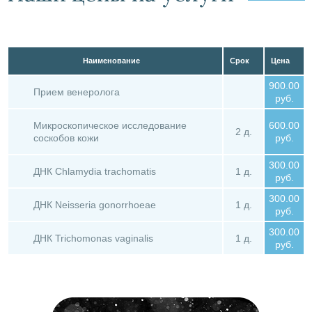
Наименование
Срок
Цена
900.00
Прием венеролога
руб.
Микроскопическое исследование
600.00
2 д.
соскобов кожи
руб.
300.00
ДНК Chlamydia trachomatis
1 д.
руб.
300.00
ДНК Neisseria gonorrhoeae
1 д.
руб.
300.00
ДНК Trichomonas vaginalis
1 д.
руб.