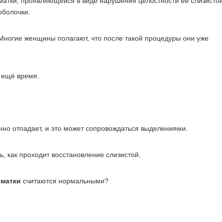
матки, проявляющейся в виде нарушения целостности её слизисто
оболочки.
Многие женщины полагают, что после такой процедуры они уже
 ещё время.
нно отпадает, и это может сопровождаться выделениями.
ь, как проходит восстановление слизистой.
 матки
считаются нормальными?