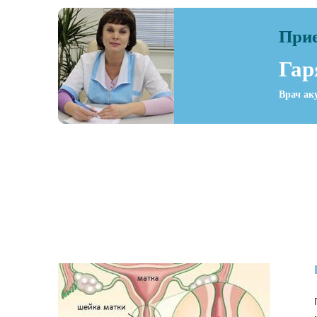
Прие
Гар
Врач ак