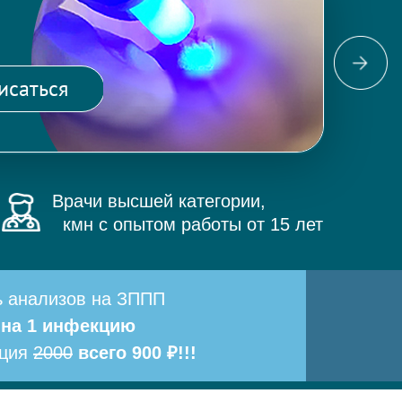
Фо
ма
исаться
и 
Врачи высшей категории,
кмн с опытом работы от 15 лет
ь анализов на ЗППП
 на 1 инфекцию
ация
2000
всего 900 ₽!!!