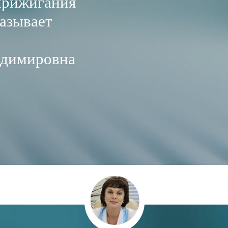
прижигания
азывает
адимировна