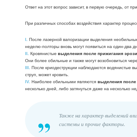
Ответ на этот вопрос зависит, в первую очередь, от п
При различных способах воздействия характер процес
I.
После лазерной вапоризации выделения необильные,
неделю-полторы вновь могут появиться на один-два дн
II.
Кровянистые
выделения после прижигания эроз
Они более обильные и также могут возобновиться чер
III.
После криодеструкции наблюдаются водянистые выд
струп, может кровить.
IV.
Наиболее обильными являются
выделения после 
несколько дней, либо затянуться даже на несколько не
Также на характер выделений вл
системы и прочие факторы.