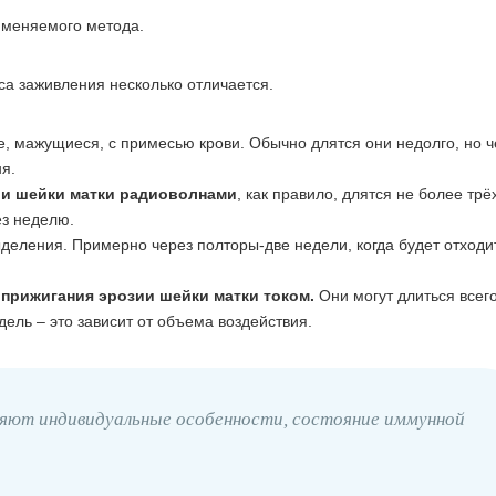
рименяемого метода.
са заживления несколько отличается.
 мажущиеся, с примесью крови. Обычно длятся они недолго, но ч
я.
ии шейки матки радиоволнами
, как правило, длятся не более трё
ез неделю.
еления. Примерно через полторы-две недели, когда будет отходи
прижигания эрозии шейки матки током.
Они могут длиться всег
дель – это зависит от объема воздействия.
ияют индивидуальные особенности, состояние иммунной