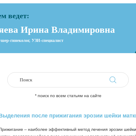
м ведет:
яева Ирина Владимировна
ушер-гинеколог, УЗИ-специалист
* поиск по всем статьям на сайте
Выделения после прижигания эрозии шейки матк
Прижигание – наиболее эффективный метод лечения эрозии шейк