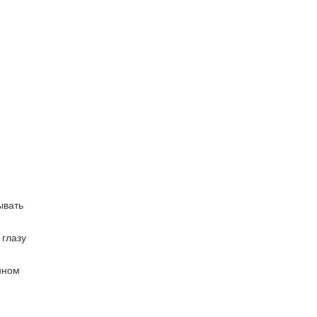
ывать
 глазу
онном