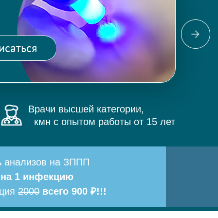
Фо
ма
исаться
и 
Врачи высшей категории,
кмн с опытом работы от 15 лет
ь анализов на ЗППП
 на 1 инфекцию
ация
2000
всего 900 ₽!!!