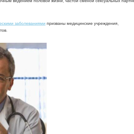
чным ведением половой жизни, частой сменой сексуальных партн
ескими заболеваниями
призваны медицинские учреждения,
тов.