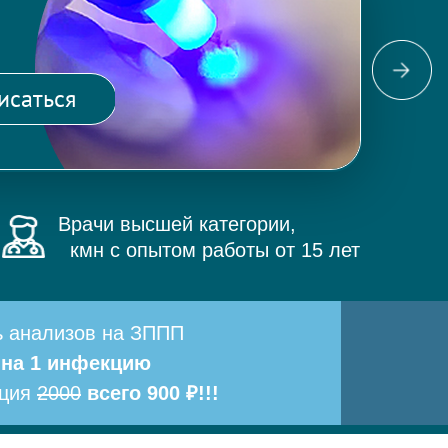
Фо
ма
исаться
и 
Врачи высшей категории,
кмн с опытом работы от 15 лет
ь анализов на ЗППП
 на 1 инфекцию
ация
2000
всего 900 ₽!!!