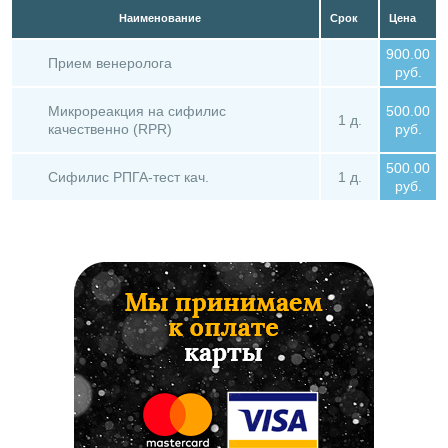
Наименование
Срок
Цена
900.00
Прием венеролога
руб.
Микрореакция на сифилис
500.00
1 д.
качественно (RPR)
руб.
500.00
Сифилис РПГА-тест кач.
1 д.
руб.