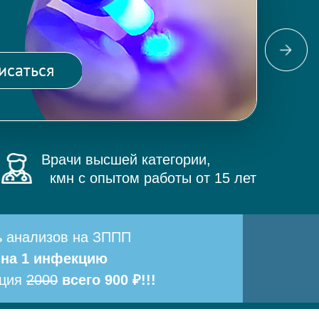
Фо
ма
исаться
и 
Врачи высшей категории,
кмн с опытом работы от 15 лет
ь анализов на ЗППП
 на 1 инфекцию
ация
2000
всего 900 ₽!!!