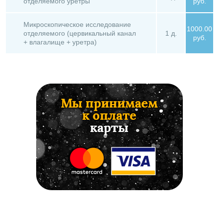
отделяемого уретры
руб.
Микроскопическое исследование
1000.00
отделяемого (цервикальный канал
1 д.
руб.
+ влагалище + уретра)