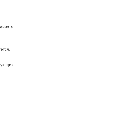
ения в
ется.
вующих