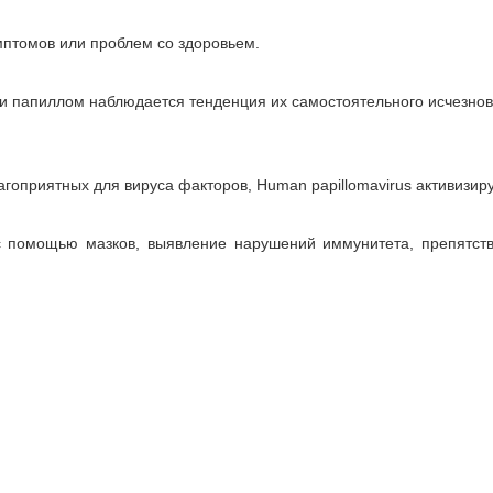
мптомов или проблем со здоровьем.
ли папиллом наблюдается тенденция их самостоятельного исчезнов
агоприятных для вируса факторов, Human papillomavirus активизиру
с помощью мазков, выявление нарушений иммунитета, препятст