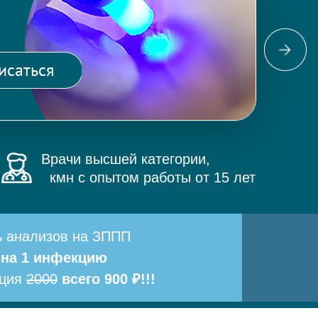
Фо
ма
исаться
и 
Врачи высшей категории,
кмн с опытом работы от 15 лет
ь анализов на ЗППП
 на 1 инфекцию
ация
2000
всего 900 ₽!!!