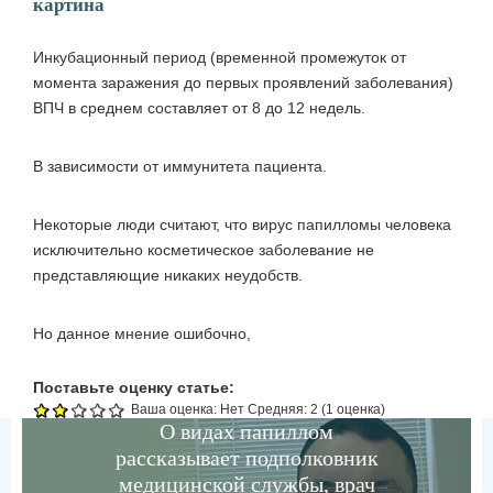
картина
Инкубационный период (временной промежуток от
момента заражения до первых проявлений заболевания)
ВПЧ в среднем составляет от 8 до 12 недель.
В зависимости от иммунитета пациента.
Некоторые люди считают, что вирус папилломы человека
исключительно косметическое заболевание не
представляющие никаких неудобств.
Но данное мнение ошибочно,
Поставьте оценку статье:
Ваша оценка:
Нет
Средняя:
2
(
1
оценка)
О видах папиллом
рассказывает подполковник
медицинской службы, врач