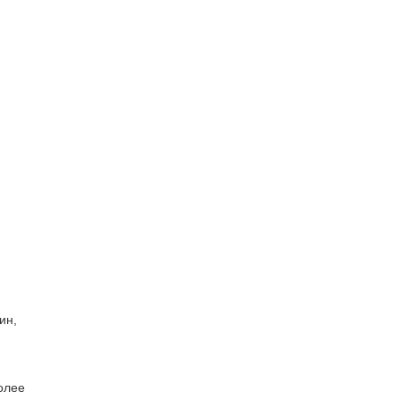
ин,
олее