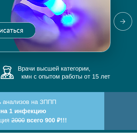
Фо
ма
исаться
и 
Врачи высшей категории,
кмн с опытом работы от 15 лет
ь анализов на ЗППП
 на 1 инфекцию
ация
2000
всего 900 ₽!!!