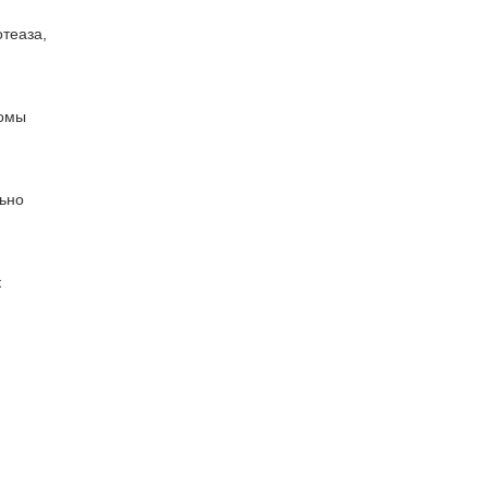
теаза,
томы
льно
к