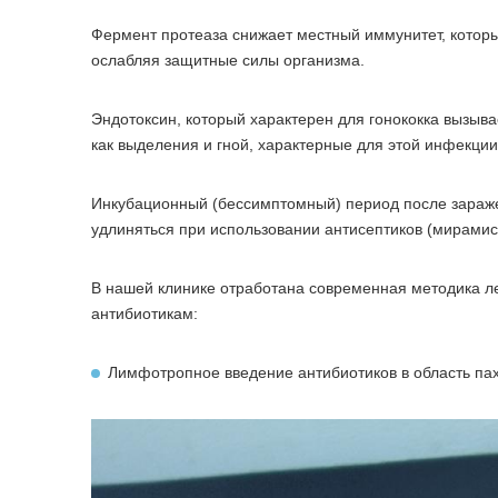
Фермент протеаза снижает местный иммунитет, котор
ослабляя защитные силы организма.
Эндотоксин, который характерен для гонококка вызыв
как выделения и гной, характерные для этой инфекции
Инкубационный (бессимптомный) период после заражен
удлиняться при использовании антисептиков (мирамист
В нашей клинике отработана современная методика ле
антибиотикам:
Лимфотропное введение антибиотиков в область п