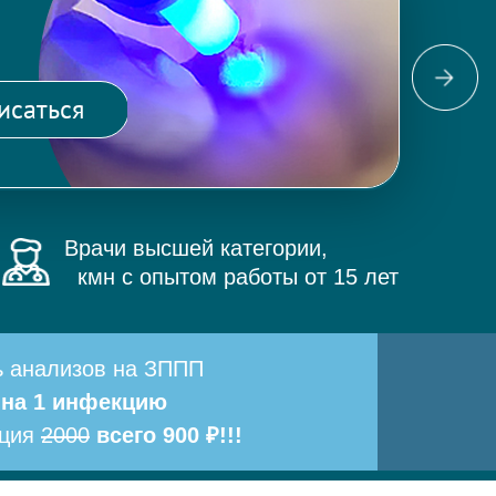
Фо
ма
исаться
и 
Врачи высшей категории,
кмн с опытом работы от 15 лет
ь анализов на ЗППП
 на 1 инфекцию
ация
2000
всего 900 ₽!!!