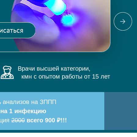
Фо
ма
исаться
и 
Врачи высшей категории,
кмн с опытом работы от 15 лет
ь анализов на ЗППП
 на 1 инфекцию
ация
2000
всего 900 ₽!!!