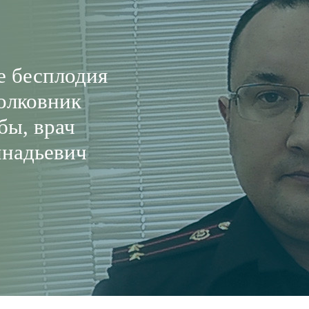
е бесплодия
олковник
бы, врач
ннадьевич