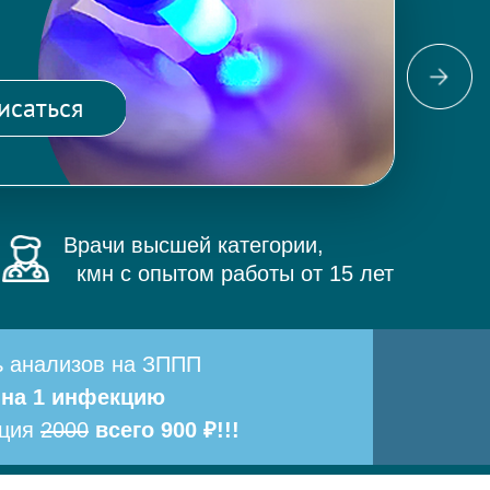
Фо
ма
исаться
и 
Врачи высшей категории,
кмн с опытом работы от 15 лет
ь анализов на ЗППП
 на 1 инфекцию
ация
2000
всего 900 ₽!!!