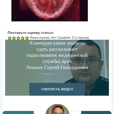
Поставьте оценку статье:
Ваша оценка:
Нет
Средняя:
5
(
1
оценка)
Хламидии какие анализы
сдать рассказывает
подполковник медицинской
службы, врач
Ленкин Сергей Геннадьевич
СМОТРЕТЬ ВИДЕО