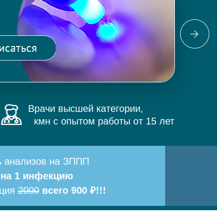
Фо
ма
исаться
и 
Врачи высшей категории,
кмн с опытом работы от 15 лет
ь анализов на ЗППП
 на 1 инфекцию
ация
2000
всего 900 ₽!!!