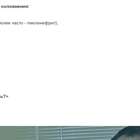
 осложнения:
лее часто - пиелонефрит),
ть?»