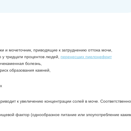
:
чки и мочеточник, приводящие к затруднению оттока мочи,
 у тридцати процентов людей,
перенесших пиелонефрит
очекаменная болезнь,
риск образования камней,
приводит к увеличению концентрации солей в моче. Соответственно
пищевой фактор (однообразное питание или злоупотребление каки