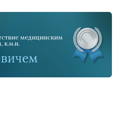
етствие медицинским
к.м.н.
евичем