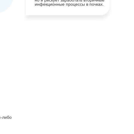
но и рискует заработать вторичные
инфекционные процессы в почках.
м-либо