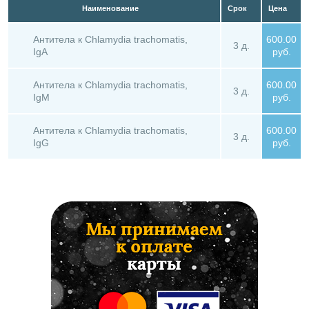
Наименование
Срок
Цена
Антитела к Chlamydia trachomatis,
600.00
3 д.
IgA
руб.
Антитела к Chlamydia trachomatis,
600.00
3 д.
IgM
руб.
Антитела к Chlamydia trachomatis,
600.00
3 д.
IgG
руб.