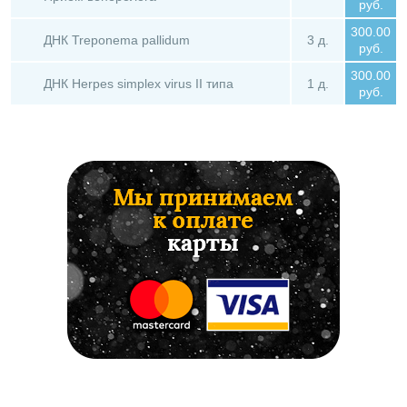
руб.
300.00
ДНК Treponema pallidum
3 д.
руб.
300.00
ДНК Herpes simplex virus II типа
1 д.
руб.