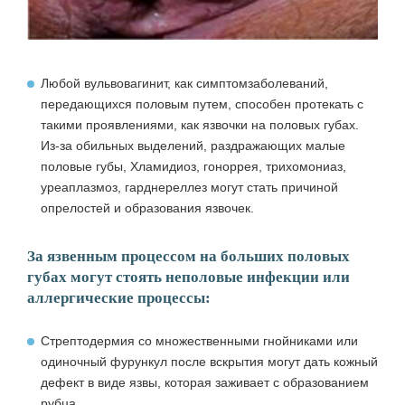
Любой
вульвовагинит
, как симптомзаболеваний,
передающихся половым путем, способен протекать с
такими проявлениями, как язвочки на половых губах.
Из-за обильных выделений, раздражающих малые
половые губы,
Хламидиоз, гоноррея, трихомониаз,
уреаплазмоз, гарднереллез
могут стать причиной
опрелостей и образования язвочек.
За язвенным процессом на больших половых
губах могут стоять неполовые инфекции или
аллергические процессы:
Стрептодермия
со множественными гнойниками или
одиночный
фурункул
после вскрытия могут дать кожный
дефект в виде язвы, которая заживает с образованием
рубца.