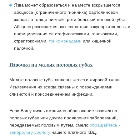
Язва может образоваться и на месте
вскрывшегося
абсцесса
(ограниченного гнойника) бартолиновой
железы в толще нижней трети большой половой губы.
Абсцесс развивается, как следствие закупорки железы и
инфицирования ее стафилококками, гонококками,
стрептококками,
трихомонадами
или кишечной
палочкой.
Язвочка на малых половых губах
Малые половые губы лишены желез и жировой ткани.
Изъязвления их всегда связаны с повреждениями
слизистой и присоединением инфекции.
Если Вашу жизнь омрачило образование язвочек на
половых губах или другие проявления заболеваний,
передаваемых половым путем, смело
обращайтесь к
венерологу-урологу
нашего платного КВД.