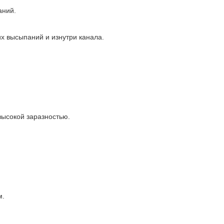
аний.
их высыпаний и изнутри канала.
высокой заразностью.
м.