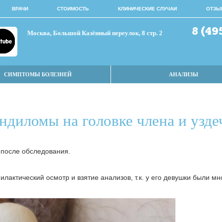
ВРАЧИ
СТОИМОСТЬ
КЛИНИЧЕСКИЕ СЛУЧАИ
ОТЗЫ
8 (49
Москва, Большой Казённый переулок, 8 стр. 2
СИМПТОМЫ БОЛЕЗНЕЙ
АНАЛИЗЫ
ндиломы на головке члена и узде
 после обследования.
лактический осмотр и взятие анализов, т.к. у его девушки были 