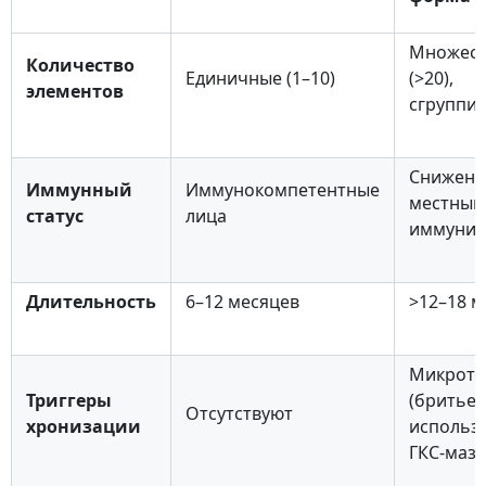
Множест
Количество
Единичные (1–10)
(>20),
элементов
сгруппи
Снижен
Иммунный
Иммунокомпетентные
местный
статус
лица
иммуните
Длительность
6–12 месяцев
>12–18 м
Микрот
Триггеры
(бритье),
Отсутствуют
хронизации
использ
ГКС-маз