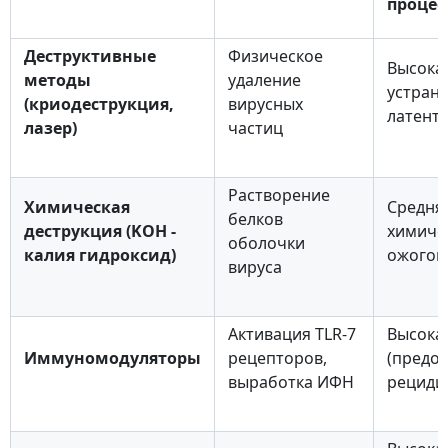
процес
Деструктивные
Физическое
Высокая
методы
удаление
устран
(криодеструкция,
вирусных
латент
лазер)
частиц
Растворение
Химическая
Средняя
белков
деструкция (KOH -
химиче
оболочки
калия гидроксид)
ожогов
вируса
Активация TLR-7
Высока
Иммуномодуляторы
рецепторов,
(предо
выработка ИФН
рециди