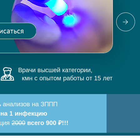
Фо
ма
исаться
и 
Врачи высшей категории,
кмн с опытом работы от 15 лет
ь анализов на ЗППП
 на 1 инфекцию
ация
2000
всего 900 ₽!!!