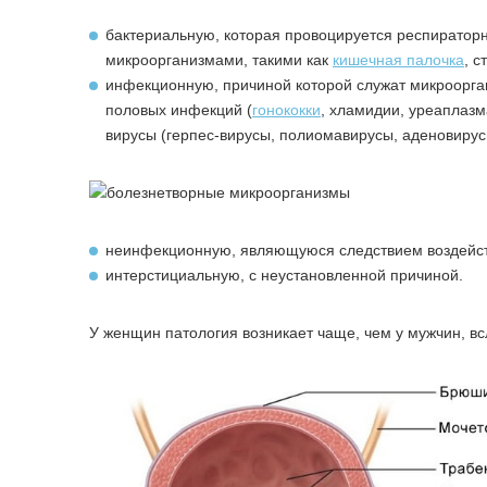
бактериальную, которая провоцируется респиратор
микроорганизмами, такими как
кишечная палочка
, с
инфекционную, причиной которой служат микроорган
половых инфекций (
гонококки
, хламидии, уреаплазма
вирусы (герпес-вирусы, полиомавирусы, аденовирус
неинфекционную, являющуюся следствием воздейст
интерстициальную, с неустановленной причиной.
У женщин патология возникает чаще, чем у мужчин, в