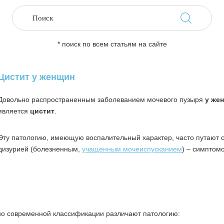
* поиск по всем статьям на сайте
Цистит у женщин
Довольно распространенным заболеванием мочевого пузыря
у же
является
цистит
.
Эту патологию, имеющую воспалительный характер, часто путают 
дизурией (болезненным,
учащенным мочеиспусканием
) – симптом
но современной классификации различают патологию: