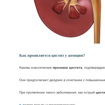
Как проявляется цистит у женщин?
Каковы классические
признаки цистита
, подтвержда
Они предполагают дизурию в сочетании с повышенны
При проявлении такого заболевания, как острый
цисти
резкие позывы к мочеиспусканию;