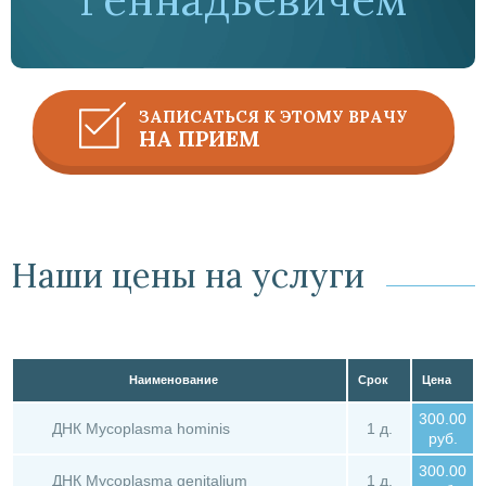
ЗАПИСАТЬСЯ К ЭТОМУ ВРАЧУ
НА ПРИЕМ
Наши цены на услуги
Наименование
Срок
Цена
300.00
ДНК Mycoplasma hominis
1 д.
руб.
300.00
ДНК Mycoplasma genitalium
1 д.