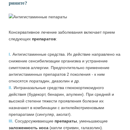
рините?
Консервативное лечение заболевания включает прием
следующих
препаратов
:
I.
Антигистаминные средства. Их действие направлено на
снижение сенсибилизации организма и устранение
симптомов аллергии. Предпочтительно применение
антигистаминных препаратов 2 поколения - к ним
относятся лоратадин, диазолин и др.
II.
Интраназальные средства глюкокортикоидного
действия (будекорт, бенарин, апулеин). При средней и
высокой степени тяжести проявления болезни их
назначают в комбинации с антилейкотриеновыми
препаратами (сингуляр, аколат).
III.
Сосудосуживающие
препараты
, уменьшающие
заложенность носа
(капли отривин, галазолин).