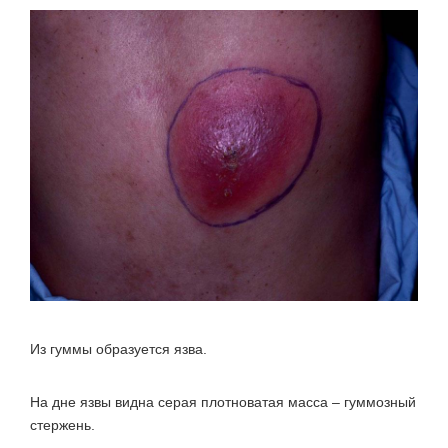
Из гуммы образуется язва.
На дне язвы видна серая плотноватая масса – гуммозный
стержень.