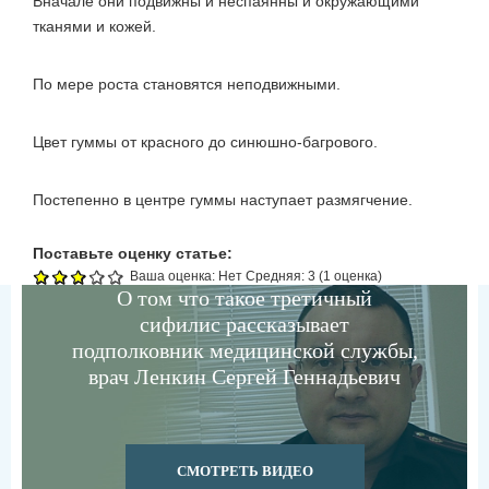
Вначале они подвижны и неспаянны и окружающими
тканями и кожей.
По мере роста становятся неподвижными.
Цвет гуммы от красного до синюшно-багрового.
Постепенно в центре гуммы наступает размягчение.
Поставьте оценку статье:
Ваша оценка:
Нет
Средняя:
3
(
1
оценка)
О том что такое третичный
сифилис рассказывает
подполковник медицинской службы,
врач Ленкин Сергей Геннадьевич
СМОТРЕТЬ ВИДЕО