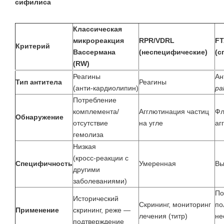
сифилиса
Классическая
микрореакция
RPR/VDRL
FT
Критерий
Вассермана
(неспецифические)
(с
(RW)
Реагины
Ан
Тип антитела
Реагины
(анти‑кардиолипин)
pa
Потребление
комплемента/
Агглютинация частиц
Фл
Обнаружение
отсутствие
на угле
аг
гемолиза
Низкая
(кросс‑реакции с
Специфичность
Умеренная
Вы
другими
заболеваниями)
По
Исторический
Скрининг, мониторинг
по
Применение
скрининг, реже —
лечения (титр)
не
подтверждение