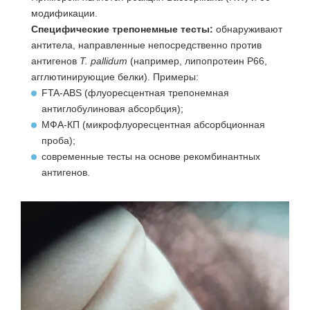
модификации.
Специфические трепонемные тесты:
обнаруживают
антитела, направленные непосредственно против
антигенов
T. pallidum
(например, липопротеин P66,
агглютинирующие белки). Примеры:
FTA‑ABS (флуоресцентная трепонемная
антиглобулиновая абсорбция);
МФА‑КП (микрофлуоресцентная абсорбционная
проба);
современные тесты на основе рекомбинантных
антигенов.