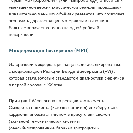
Термин «микрореакция» (или «микрометод») относится к
уменьшенной версии классической реакции, проводимой
в значительно меньших объёмах реагентов, что позволяет
экономить дорогостоящие материалы и выполнять
большее количество тестов на одной рабочей
поверхности.
Микрореакция Вассермана (МРВ)
Исторически микрореакция чаще всего ассоциировалась
с модификацией
Реакции Борде‑Вассермана (RW)
,
которая стала золотым стандартом диагностики сифилиса
в первой половине XX века.
Принцип:
RW основана на реакции комплемента.
Сыворотка пациента (источник антител) инкубируется с
кардиолипиновым антигеном в присутствии свежей
(активной) гемолитической системы
(сенсибилизированные бараньи эритроциты и