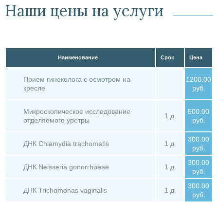
Наши цены на услуги
Наименование
Срок
Цена
Прием гинеколога с осмотром на
1200.00
кресле
руб.
Микроскопическое исследование
500.00
1 д.
отделяемого уретры
руб.
300.00
ДНК Chlamydia trachomatis
1 д.
руб.
300.00
ДНК Neisseria gonorrhoeae
1 д.
руб.
300.00
ДНК Trichomonas vaginalis
1 д.
руб.