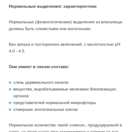
Нормальные выделения: характеристики
Нормальные (физиологические) выделения из влагалища
должны быть слизистыми или молочными.
Без запаха и посторонних включений, с кислотностью pH
4.0 - 4.5.
Они имеют в своем составе:
слизь цервикального канала
вещества, вырабатываемые железами близлежащих
органов
представителей нормальной микрофлоры
отмершие эпителиальные клетки
Нормальное количество такой «смеси», продуцируемой в
сутки, не превышает двух миллилитров и зависит от дня