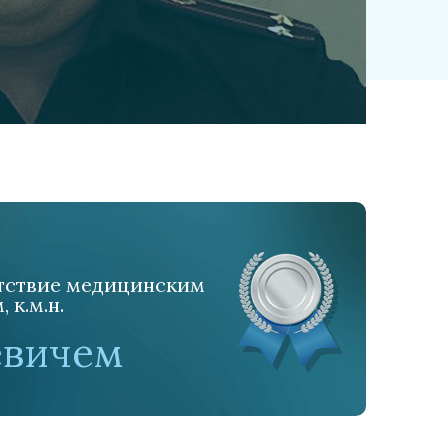
етствие медицинским
к.м.н.
евичем