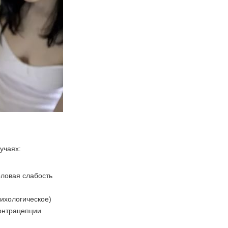
учаях:
оловая слабость
сихологическое)
онтрацепции