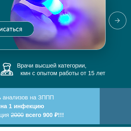
Фо
ма
исаться
и 
Врачи высшей категории,
кмн с опытом работы от 15 лет
ь анализов на ЗППП
 на 1 инфекцию
ация
2000
всего 900 ₽!!!